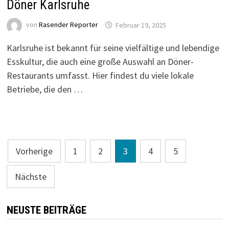
Döner Karlsruhe
von
Rasender Reporter
Februar 19, 2025
Karlsruhe ist bekannt für seine vielfältige und lebendige
Esskultur, die auch eine große Auswahl an Döner-
Restaurants umfasst. Hier findest du viele lokale
Betriebe, die den …
Seitennummerierung
Vorherige
1
2
3
4
5
der
Nächste
Beiträge
NEUSTE BEITRÄGE