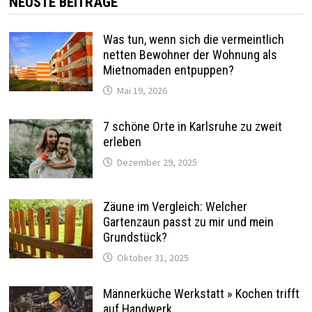
Beiträge
NEUSTE BEITRÄGE
Was tun, wenn sich die vermeintlich
netten Bewohner der Wohnung als
Mietnomaden entpuppen?
Mai 19, 2026
7 schöne Orte in Karlsruhe zu zweit
erleben
Dezember 29, 2025
Zäune im Vergleich: Welcher
Gartenzaun passt zu mir und mein
Grundstück?
Oktober 31, 2025
Männerküche Werkstatt » Kochen trifft
auf Handwerk