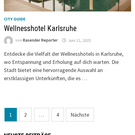
CITY GUIDE
Wellnesshotel Karlsruhe
von
Rasender Reporter
Juni 11, 2025
Entdecke die Vielfalt der Wellnesshotels in Karlsruhe,
wo Entspannung und Erholung auf dich warten. Die
Stadt bietet eine hervorragende Auswahl an
erstklassigen Unterkünften, die es …
Seitennummerierung
1
2
…
4
Nächste
der